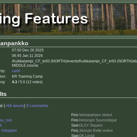
aanpankko
07:00 Dec 26 2025
06:45 Jan 11 2026
/Kuikkalampi_CF_kr93 (NORTH)/events/Kuikkalampi_CF_kr93 (NORTH)/d
MIDDLE.course
 by:
carlit
ion:
KR Training Camp
ing:
4.3
/ 5.0 (12 votes)
lts
al (
+64 reruns
)
9 comments
Vehkalahden Veikot
sa_ruis
Helsingin Suunnistajat
li
OLGY Slayers
Virkajärvi
Jämsän Retki-veikot
OK Linné