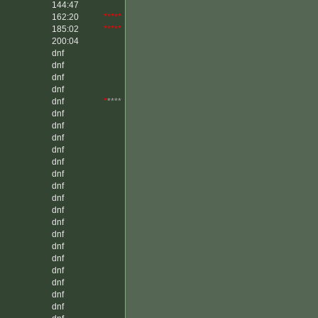
144:47
162:20
*****
185:02
*****
200:04
dnf
dnf
dnf
dnf
dnf
*
****
dnf
dnf
dnf
dnf
dnf
dnf
dnf
dnf
dnf
dnf
dnf
dnf
dnf
dnf
dnf
dnf
dnf