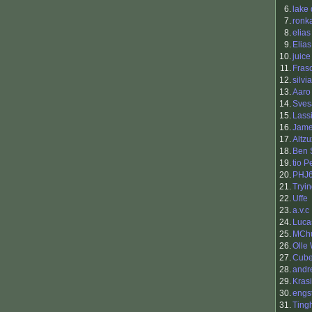
6.
lake
7.
ronk
8.
elias
9.
Elias
10.
juice
11.
Fras
12.
silvi
13.
Aaro 
14.
Sves
15.
Lass
16.
Jame
17.
Altzu
18.
Ben 
19.
tio 
20.
PHJ
21.
Tryi
22.
Uffe
23.
a.v.c
24.
Luca
25.
MCh
26.
Olle
27.
Cub
28.
andr
29.
Kras
30.
engs
31.
Ting