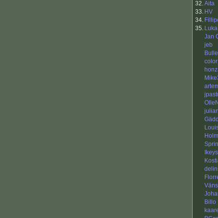
32.
Aita
33.
HV
34.
Filli
35.
Luka
Jan 
jeb
Bull
color
honz
Mike
arte
jpast
Olle
julia
Gäd
Loui
Holm
Sprin
Ikeys
Kost
delin
Flor
Väns
Joha
Billo
kaar