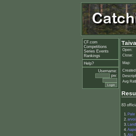
CF.com
Taiv
Competitions
Open:
Series Events
Close:
Rankings
Map:
Help?
Created
Username:
pw:
Descript
Avg Rat
Resu
83 offici
1.
Pale
2.
arvoi
3.
Land
4.
Aapo 
5.
Alri