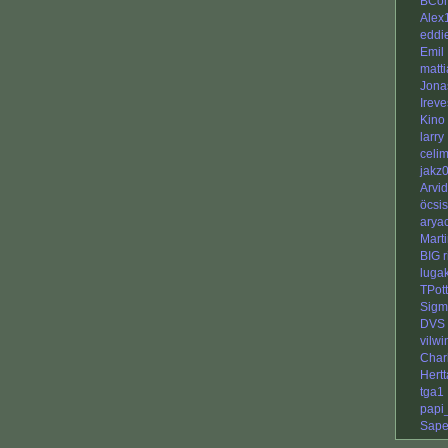
BCon
Alex
eddi
Emil
matti
Jona
Ireve
Kino
larry
celi
jakz
Arvi
öcsis
arya
Mart
BIG r
luga
TPot
Sigm
DVS
vilwi
Char
Hertt
tga1
papi
Sap