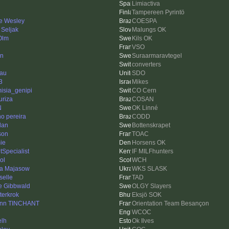
Limiactiva
Tampereen Pyrintö
pe Wesley
COESPA
 Seljak
Malungs OK
Olm
Kils OK
VSO
en
Suraarmaravtegel
converters
au
SDO
3
Mikes
misia_genipi
CO Cern
uriza
COSAN
N
OK Linné
no pereira
CODD
dan
Bottenskrapet
son
TOAC
ie
Horsens OK
tSpecialist
IF MILFhunters
ol
WCH
ia Majasow
WKS SLASK
selle
TAD
re Gibbwald
OLGY Slayers
terkrok
Eksjö SOK
nn TINCHANT
Orientation Team Besançon
WCOC
elh
Ok Ilves