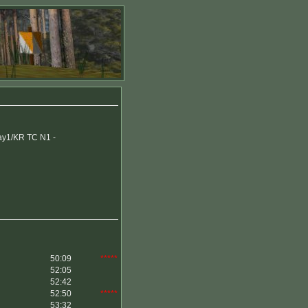
ay1/KR TC N1 -
50:09
*****
52:05
52:42
52:50
*****
53:32