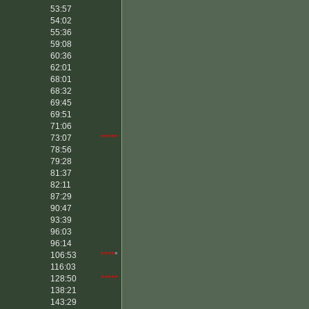
53:57
54:02
55:36
59:08
60:36
62:01
68:01
68:32
69:45
69:51
71:06
73:07
*****
78:56
79:28
81:37
82:11
87:29
90:47
93:39
96:03
96:14
106:53
****
*
116:03
128:50
*****
138:21
143:29