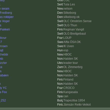
ley
COC
1
Tula Les
e swain
nelson
 Fredberg
Silkeborg
as rokkjær
silkeborg ok
s Vogel
OLC Omström Sense
s
OLG Thun
 Pakkeli
Reginan Vangit
OLG Breitgebaut
mbour
LOUP
07
Alfta ÖSA OK
drosen
IK Uven
ajt
esp
chebbi
HBOC
inb
Halden SK
izzler
leader tour
ka
OL Zimmerbrg
ts
HBOC
abøen
Halden SK
Finland
n
Halden SK
ly YC
CROCO
a Fox
Kangasala
can
_252
Trapezitsa 1954
e
Jämsän Retki-Veikot