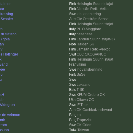
 daimon
Helsingin Suunnistajat
aar
Jämsän Retki-Veikot
 trossing
tebi orientering
 Schafer
Olc Omström Sense
Helsingin Suunnistajat
co
PL O-Maggiore
a di stefano
besanese
Yrjölä
Lahden Suunnistajat-37
an
Halden SK
iV
Jämsän Retki-Veikot
s Hottinger
OLC SKOG/ANCO
x
Helsingin Suunnistajat
Sand
viking
Pepe
Ingvallsbenning
65
SuSe
ng
Leksand
T-SK
sH
KFUM Örebro OK
ub
Ottawa OC
 Widegren
IF Thor
e
OK Oachkatzlschwoaf
e de veirman
trol
imir
Trapezica
trom
OK Orion
hsuan
iTaiwan