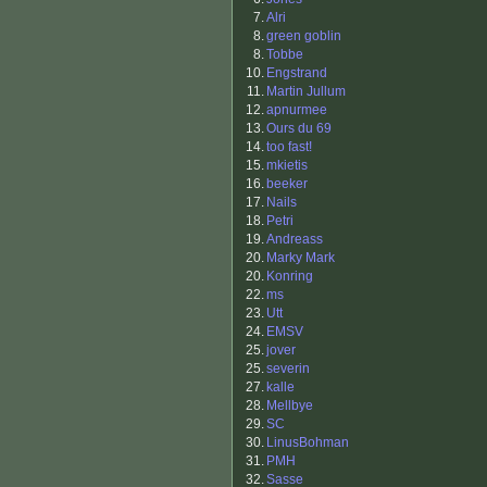
7.
Alri
8.
green goblin
8.
Tobbe
10.
Engstrand
11.
Martin Jullum
12.
apnurmee
13.
Ours du 69
14.
too fast!
15.
mkietis
16.
beeker
17.
Nails
18.
Petri
19.
Andreass
20.
Marky Mark
20.
Konring
22.
ms
23.
Utt
24.
EMSV
25.
jover
25.
severin
27.
kalle
28.
Mellbye
29.
SC
30.
LinusBohman
31.
PMH
32.
Sasse