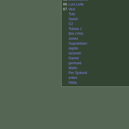
86.
Luis Leite
87.
Vexi
Tobi
Sarah
OJ
Tobias J
t0m rYAN
Jones
Sugvaldsen
nighto
larsmoh
Daniel
gemraid
Malin.
Per Sjokvist
erikm
Hilda