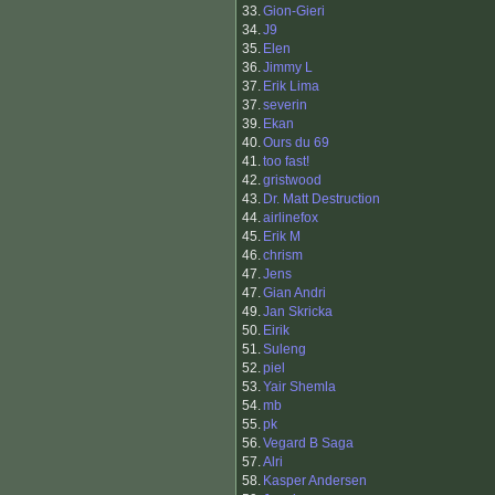
33.
Gion-Gieri
34.
J9
35.
Elen
36.
Jimmy L
37.
Erik Lima
37.
severin
39.
Ekan
40.
Ours du 69
41.
too fast!
42.
gristwood
43.
Dr. Matt Destruction
44.
airlinefox
45.
Erik M
46.
chrism
47.
Jens
47.
Gian Andri
49.
Jan Skricka
50.
Eirik
51.
Suleng
52.
piel
53.
Yair Shemla
54.
mb
55.
pk
56.
Vegard B Saga
57.
Alri
58.
Kasper Andersen