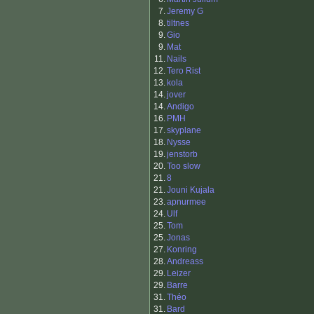
7.
Jeremy G
8.
tiltnes
9.
Gio
9.
Mat
11.
Nails
12.
Tero Rist
13.
kola
14.
jover
14.
Andigo
16.
PMH
17.
skyplane
18.
Nysse
19.
jenstorb
20.
Too slow
21.
8
21.
Jouni Kujala
23.
apnurmee
24.
Ulf
25.
Tom
25.
Jonas
27.
Konring
28.
Andreass
29.
Leizer
29.
Barre
31.
Théo
31.
Bard